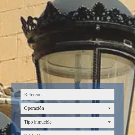
Operación
Operación
Tipo inmueble
Tipo inmueble
Provincia
Población