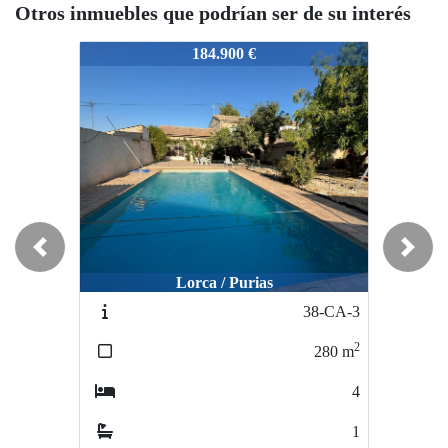
Otros inmuebles que podrían ser de su interés
-PI-18
64-PI-18
64-PI-18
184.900 €
165.000 €
Previous
Next
Lorca / Purias
Lorca / LA VIÑA
38-CA-3
65-PI-19
2
2
280
m
139
m
4
4
1
1