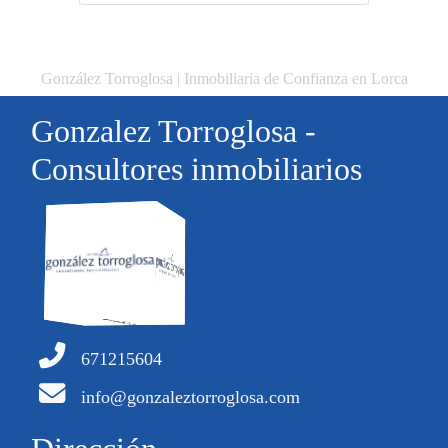
González Torroglosa | Inmobiliaria de Confianza en Lorca
Gonzalez Torroglosa -
Consultores inmobiliarios
671215604
info@gonzaleztorroglosa.com